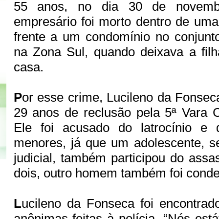
55 anos, no dia 30 de novem
empresário foi morto dentro de um
frente a um condomínio no conjunto
na Zona Sul, quando deixava a fil
casa.
P
or esse crime, Lucileno da Fonsec
29 anos de reclusão pela 5ª Vara C
Ele foi acusado do latrocínio e
menores, já que um adolescente, s
judicial, também participou do assa
dois, outro homem também foi conde
L
ucileno da Fonseca foi encontrad
anônimas feitas à polícia. “Nós est