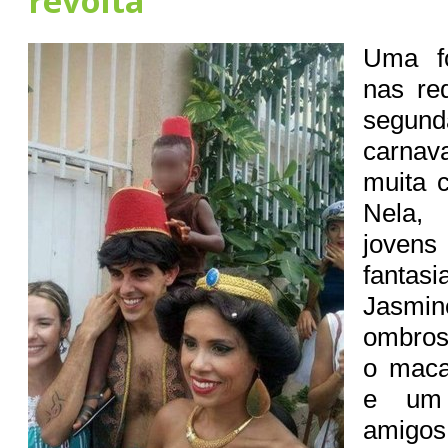
revolta
Uma fo
nas re
segun
carnav
muita 
Nela,
jove
fantas
Jasmine
ombros
o maca
e um 
amigos