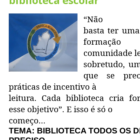
biblioteca escolar”
“Não
basta ter uma
formaçã
comunidade lei
sobretudo, u
que se pre
práticas de incentivo à
leitura. Cada biblioteca cria f
esse objetivo”. E isso é só o
começo…
TEMA: BIBLIOTECA TODOS OS DI