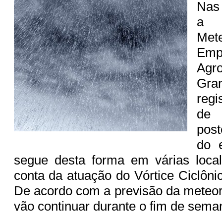
Nas 
a 
Met
Emp
Agr
Gra
regi
de 
post
do 
segue desta forma em várias local
conta da atuação do Vórtice Ciclôni
De acordo com a previsão da meteor
vão continuar durante o fim de sema