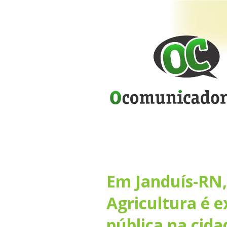
Em Janduís-RN,
Agricultura é e
pública na cida