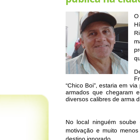
O
Hí
Ri
m
p
qu
D
F
“Chico Boi”, estaria em vi
armados que chegaram em
diversos calibres de arma d
No local ninguém soube 
motivação e muito menos
destino ignorado.