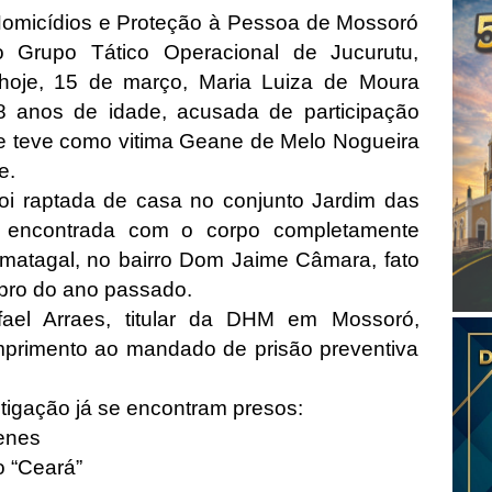
omicídios e Proteção à Pessoa de Mossoró
Grupo Tático Operacional de Jucurutu,
oje, 15 de março, Maria Luiza de Moura
8 anos de idade, acusada de participação
e teve como vitima Geane de Melo Nogueira
e.
i raptada de casa no conjunto Jardim das
 encontrada com o corpo completamente
matagal, no bairro Dom Jaime Câmara, fato
mbro do ano passado.
el Arraes, titular da DHM em Mossoró,
mprimento ao mandado de prisão preventiva
stigação já se encontram presos:
enes
o “Ceará”