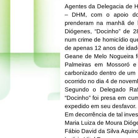
Agentes da Delegacia de H
– DHM, com o apoio do 
prenderam na manhã de h
Diógenes, “Docinho” de 2
num crime de homicídio qu
de apenas 12 anos de idad
Geane de Melo Nogueira fo
Palmeiras em Mossoró e
carbonizado dentro de um 
ocorrido no dia 4 de nove
Segundo o Delegado Rafa
“Docinho” foi presa em cu
expedido em seu desfavor.
Em decorrência de tal inve
Maria Luiza de Moura Dióg
Fábio David da Silva Aquin