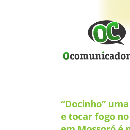
“Docinho” uma 
e tocar fogo n
em Mossoró é p