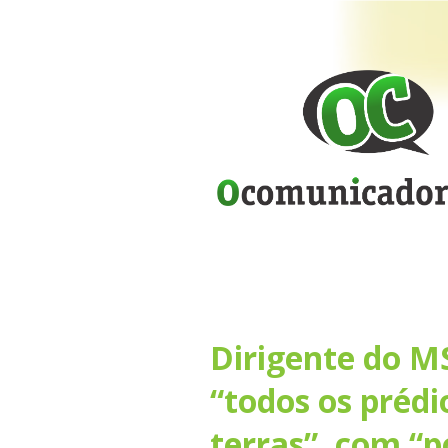
Dirigente do M
“todos os prédi
terras”, com “p