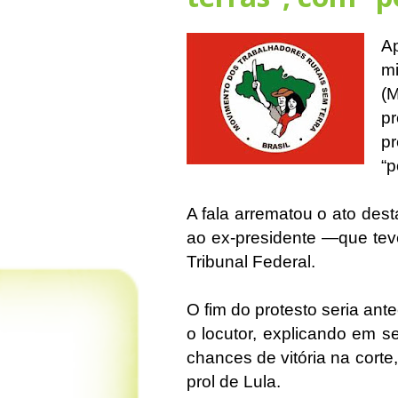
A
m
(
pr
pr
“p
A fala arrematou o ato dest
ao ex-presidente —que tev
Tribunal Federal.
O fim do protesto seria an
o locutor, explicando em 
chances de vitória na corte
prol de Lula.