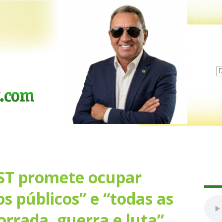
ST promete ocupar
os públicos” e “todas as
orrada, guerra e luta”