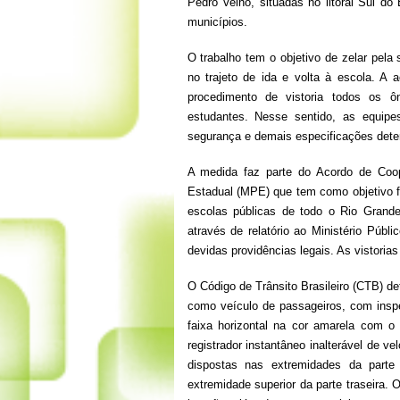
Pedro Velho, situadas no litoral Sul do
municípios.
O trabalho tem o objetivo de zelar pela
no trajeto de ida e volta à escola. A 
procedimento de vistoria todos os ôn
estudantes. Nesse sentido, as equipe
segurança e demais especificações deter
A medida faz parte do Acordo de Coop
Estadual (MPE) que tem como objetivo fi
escolas públicas de todo o Rio Grand
através de relatório ao Ministério Púb
devidas providências legais. As vistoria
O Código de Trânsito Brasileiro (CTB) det
como veículo de passageiros, com insp
faixa horizontal na cor amarela com 
registrador instantâneo inalterável de v
dispostas nas extremidades da parte 
extremidade superior da parte traseira.