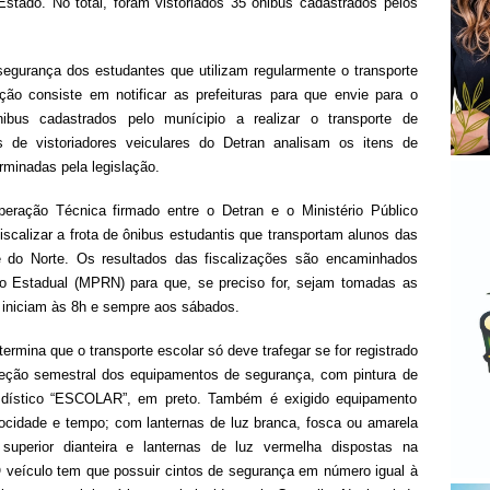
 Estado. No total, foram vistoriados 35 ônibus cadastrados pelos
 segurança dos estudantes que utilizam regularmente o transporte
ação consiste em notificar as prefeituras para que envie para o
ibus cadastrados pelo munícipio a realizar o transporte de
s de vistoriadores veiculares do Detran analisam os itens de
minadas pela legislação.
eração Técnica firmado entre o Detran e o Ministério Público
scalizar a frota de ônibus estudantis que transportam alunos das
e do Norte. Os resultados das fiscalizações são encaminhados
lico Estadual (MPRN) para que, se preciso for, sejam tomadas as
s iniciam às 8h e sempre aos sábados.
ermina que o transporte escolar só deve trafegar se for registrado
eção semestral dos equipamentos de segurança, com pintura de
o dístico “ESCOLAR”, em preto. Também é exigido equipamento
elocidade e tempo; com lanternas de luz branca, fosca ou amarela
superior dianteira e lanternas de luz vermelha dispostas na
 O veículo tem que possuir cintos de segurança em número igual à