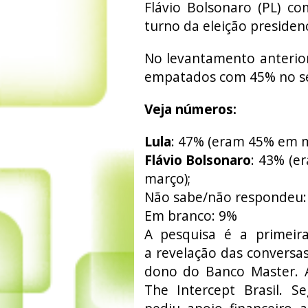
Flávio Bolsonaro (PL) c
turno da eleição presidenc
No levantamento anterior
empatados com 45% no s
Veja números:
Lula
: 47% (eram 45% em m
Flávio Bolsonaro
: 43% (e
março);
Não sabe/não respondeu:
Em branco: 9%
A pesquisa é a primeira
a revelação das conversas
dono do Banco Master. A
The Intercept Brasil. S