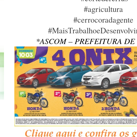
#agricultura
#cerrocoradagente
#MaisTrabalhoeDesenvolv
*ASCOM – PREFEITURA DE