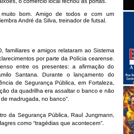
xões, o comércio local fechou as portas.
o muito bom. Amigo de todos e com um
mbra André da Silva, treinador de futsal.
, familiares e amigos relataram ao Sistema
clarecimentos por parte da Polícia cearense.
enso entre os presentes: a afirmação do
milo Santana. Durante o lançamento do
gência de Segurança Pública, em Fortaleza,
nção da quadrilha era assaltar o banco e não
, de madrugada, no banco”.
tro da Segurança Pública, Raul Jungmann,
Milagres como “tragédias que acontecem”.