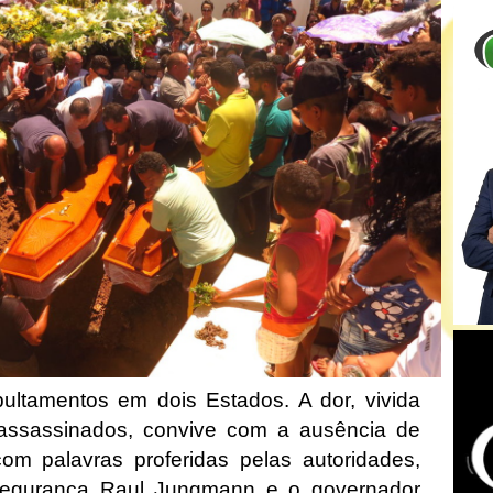
ltamentos em dois Estados. A dor, vivida
 assassinados, convive com a ausência de
om palavras proferidas pelas autoridades,
 Segurança Raul Jungmann e o governador