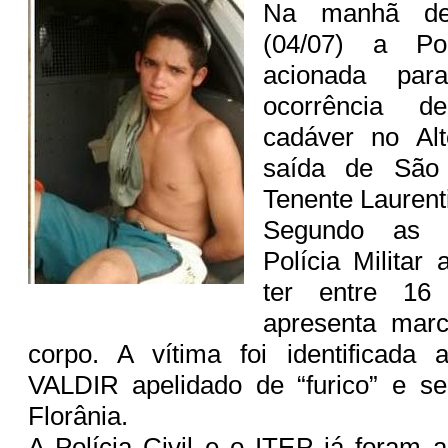
Na manhã dess
(04/07) a Pol
acionada par
ocorrência d
cadáver no Al
saída de São 
Tenente Laurent
Segundo as i
Polícia Militar
ter entre 1
apresenta marc
corpo. A vítima foi identificada 
VALDIR apelidado de “furico” e se
Florânia.
A Polícia Civil e o ITEP já foram 