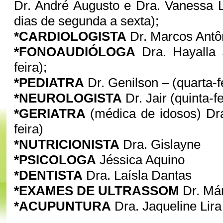
Dr. André Augusto e Dra. Vanessa 
dias de segunda a sexta);
*CARDIOLOGISTA
Dr. Marcos Antôn
*FONOAUDIÓLOGA
Dra. Hayalla 
feira);
*PEDIATRA
Dr. Genilson – (quarta-f
*NEUROLOGISTA
Dr. Jair (quinta-fe
*GERIATRA
(médica de idosos) Dra
feira)
*NUTRICIONISTA
Dra. Gislayne
*PSICOLOGA
Jéssica Aquino
*DENTISTA
Dra. Laísla Dantas
*EXAMES DE ULTRASSOM
Dr. Már
*ACUPUNTURA
Dra. Jaqueline Lira