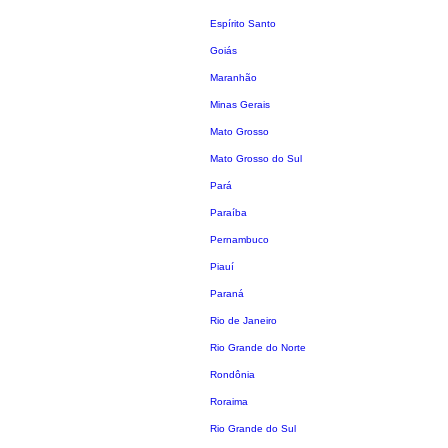
Espírito Santo
Goiás
Maranhão
Minas Gerais
Mato Grosso
Mato Grosso do Sul
Pará
Paraíba
Pernambuco
Piauí
Paraná
Rio de Janeiro
Rio Grande do Norte
Rondônia
Roraima
Rio Grande do Sul