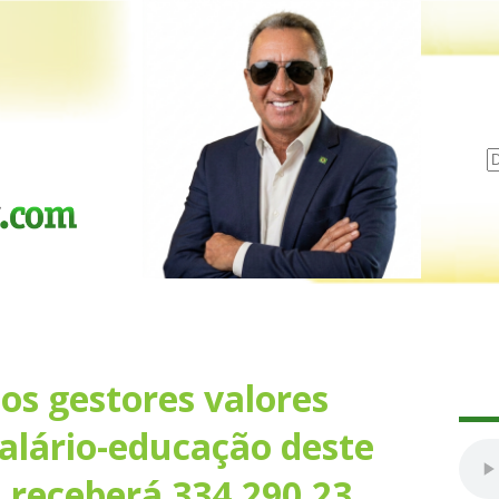
s gestores valores
salário-educação deste
 receberá 334.290,23