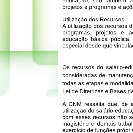
educação, são também ap
projetos e programas e aç
Utilização dos Recursos
A utilização dos recursos 
programas, projetos e a
educação básica pública
especial desde que vincul
Os recursos do salário-e
consideradas de manutenç
todas as etapas e modalid
Lei de Diretrizes e Bases 
A CNM ressalta que, de 
utilização do salário-educ
com esses recursos não se
magistério e demais tra
exercício de funções própr