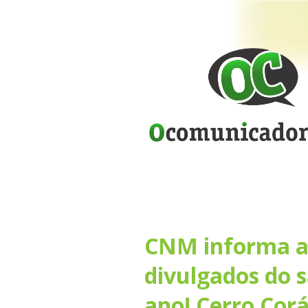
CNM informa ao
divulgados do 
ano! Cerro Corá