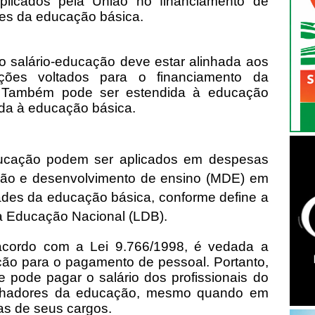
licados pela União no financiamento de
ões da educação básica.
do salário-educação deve estar alinhada aos
ções voltados para o financiamento da
. Também pode ser estendida à educação
ada à educação básica.
ducação podem ser aplicados em despesas
ão e desenvolvimento de ensino (MDE) em
ades da educação básica, conforme define a
da Educação Nacional (LDB).
acordo com a Lei 9.766/1998, é vedada a
ação para o pagamento de pessoal. Portanto,
 pode pagar o salário dos profissionais do
balhadores da educação, mesmo quando em
ias de seus cargos.