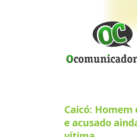
Caicó: Homem é
e acusado aind
vítima