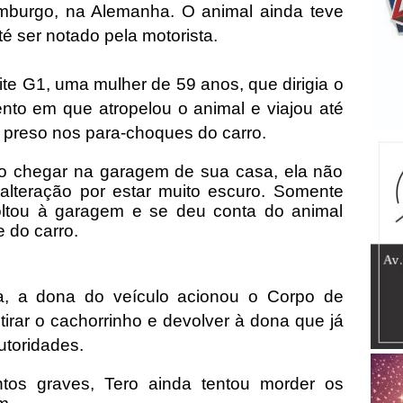
mburgo, na Alemanha. O animal ainda teve
é ser notado pela motorista.
e G1, uma mulher de 59 anos, que dirigia o
nto em que atropelou o animal e viajou até
 preso nos para-choques do carro.
o chegar na garagem de sua casa, ela não
lteração por estar muito escuro. Somente
oltou à garagem e se deu conta do animal
 do carro.
a, a dona do veículo acionou o Corpo de
irar o cachorrinho e devolver à dona que já
utoridades.
tos graves, Tero ainda tentou morder os