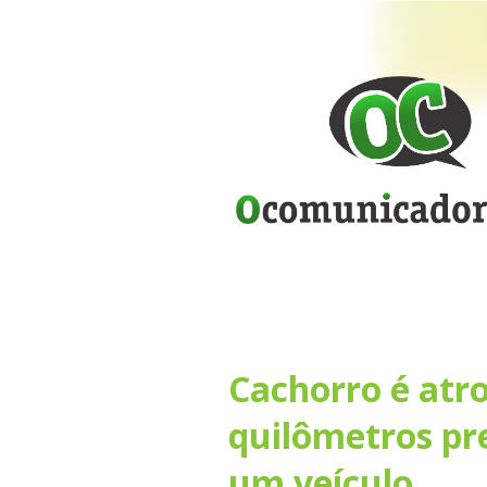
Cachorro é atro
quilômetros pr
um veículo