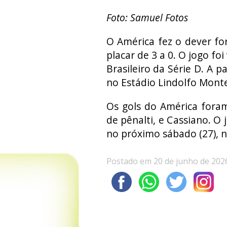
Foto: Samuel Fotos
O América fez o dever fo
placar de 3 a 0. O jogo f
Brasileiro da Série D. A p
no Estádio Lindolfo Monte
Os gols do América fora
de pênalti, e Cassiano. O 
no próximo sábado (27), 
Postado em 20 de junho de 202