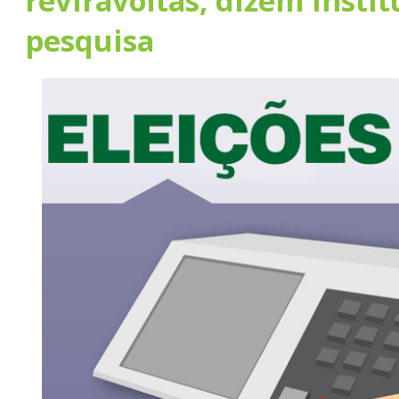
reviravoltas, dizem instit
pesquisa