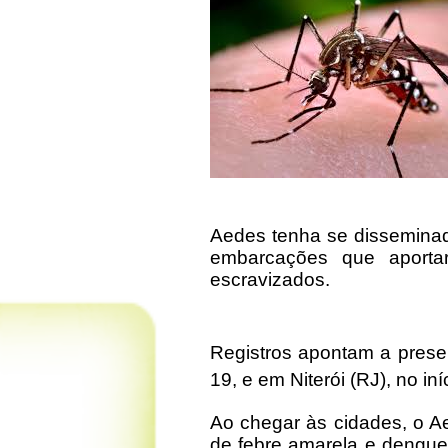
Aedes tenha se disseminad
embarcações que aportar
escravizados.
Registros apontam a presen
19, e em Niterói (RJ), no in
Ao chegar às cidades, o A
de febre amarela e dengue